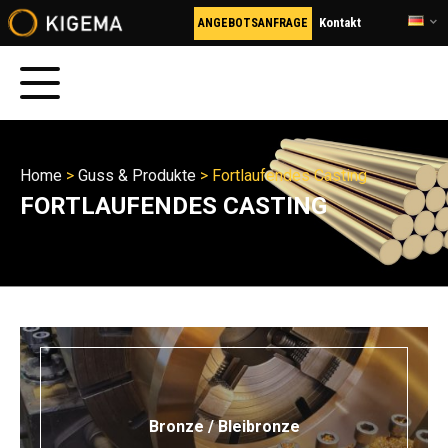
Kontakt
ANGEBOTSANFRAGE
Home
>
Guss & Produkte
>
Fortlaufendes Casting
FORTLAUFENDES CASTING
Bronze / Bleibronze