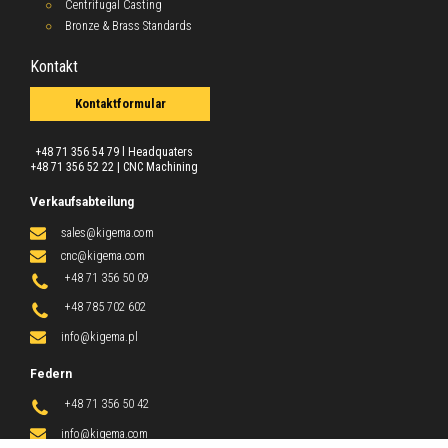
Centrifugal Casting
Bronze & Brass Standards
Kontakt
Kontaktformular
+48 71 356 54 79 l Headquaters
+48 71 356 52 22 | CNC Machining
Verkaufsabteilung
sales@kigema.
com
cnc@kigema.com
+48 71 356 50 09
+48 785 702 602
info@kigema.pl
Federn
+48 71 356 50 42
info@kigema.
com